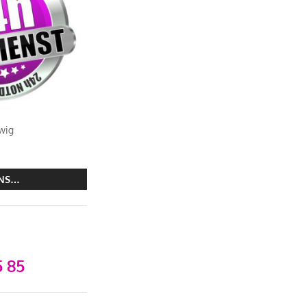
wig
UNS…
 85