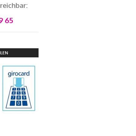
reichbar:
9 65
HLEN