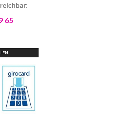
reichbar:
9 65
HLEN