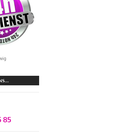
wig
UNS…
 85